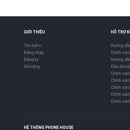
GIỚI THIỆU
HỖ TRỢ 
Tìm kiếm
Hướng dẫ
Đăng nhập
Chính sách
Đăng ký
Hướng dẫn
Giỏ hàng
Điều khoả
Chính sác
Chính sác
Chính sác
Chính sách
Chính sác
HỆ THỐNG PHONE HOUSE