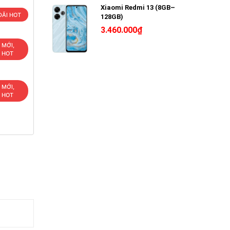
Xiaomi Redmi 13 (8GB–
ĐÃI HOT
128GB)
3.460.000₫
 MỚI,
U HOT
 MỚI,
U HOT