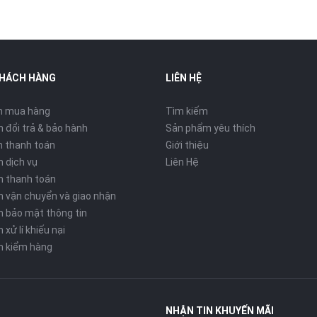
KHÁCH HÀNG
LIÊN HỆ
n mua hàng
Tìm kiếm
 đổi trả & bảo hành
Sản phẩm yêu thích
 thanh toán
Giới thiệu
n dịch vụ
Liên Hệ
h thanh toán
h vận chuyển và giao nhận
h bảo mật thông tin
 xử lí khiếu nại
h kiểm hàng
NHẬN TIN KHUYẾN MÃI