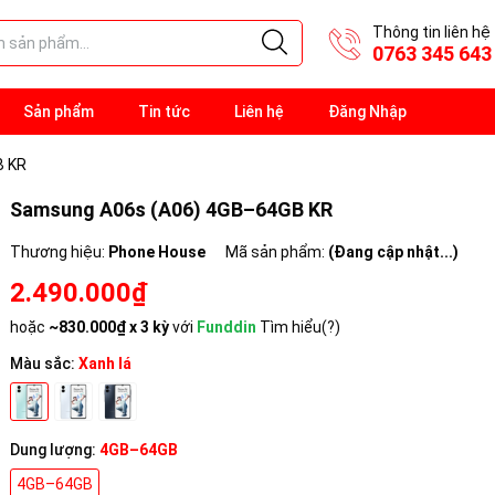
Thông tin liên hệ
0763 345 643
Sản phẩm
Tin tức
Liên hệ
Đăng Nhập
B KR
Samsung A06s (A06) 4GB–64GB KR
Thương hiệu:
Phone House
Mã sản phẩm:
(Đang cập nhật...)
2.490.000₫
hoặc
~
830.000₫
x 3 kỳ
với
Funddin
Tìm hiểu(?)
Màu sắc:
Xanh lá
Dung lượng:
4GB–64GB
4GB–64GB