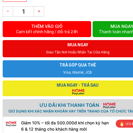
–
+
THÊM VÀO GIỎ
MUA NGA
Cam kết chính hãng / đổi trả 24h
Thanh toán nhan
MUA NGAY
Giao Tận Nơi Hoặc Nhận Tại Cửa Hàng
TRẢ GÓP QUA THẺ
Visa, Master, JCB
MUA NGAY - TRẢ SAU
ƯU ĐÃI KHI THANH TOÁN
(SỬ DỤNG KHI XÁC NHẬN KHOẢN VAY TRÊN TRANG CỦA TỔ CHỨC TÀI
Giảm 10% – tối đa 500.000đ khi chọn kỳ hạn
ƯU 
6 & 12 tháng cho khách hàng mới