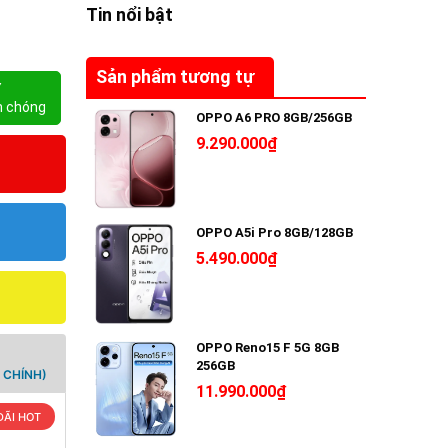
Tin nổi bật
Sản phẩm tương tự
Y
h chóng
OPPO A6 PRO 8GB/256GB
9.290.000₫
OPPO A5i Pro 8GB/128GB
5.490.000₫
OPPO Reno15 F 5G 8GB
256GB
 CHÍNH)
11.990.000₫
ĐÃI HOT