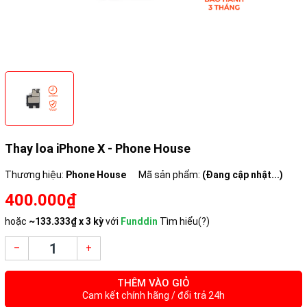
Thay loa iPhone X - Phone House
Thương hiệu:
Phone House
Mã sản phẩm:
(Đang cập nhật...)
400.000₫
hoặc
~
133.333₫
x 3 kỳ
với
Funddin
Tìm hiểu(?)
–
+
THÊM VÀO GIỎ
Cam kết chính hãng / đổi trả 24h