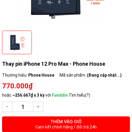
Thay pin iPhone 12 Pro Max - Phone House
Thương hiệu:
Phone House
Mã sản phẩm:
(Đang cập nhật...)
770.000₫
hoặc
~
256.667₫
x 3 kỳ
với
Funddin
Tìm hiểu(?)
–
+
THÊM VÀO GIỎ
Cam kết chính hãng / đổi trả 24h