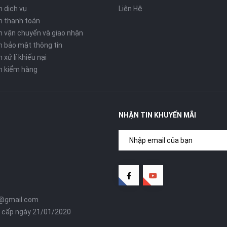
n dịch vụ
Liên Hệ
h thanh toán
h vận chuyển và giao nhận
h bảo mật thông tin
 xử lí khiếu nại
h kiểm hàng
NHẬN TIN KHUYẾN MÃI
@gmail.com
 cấp ngày 21/01/2020