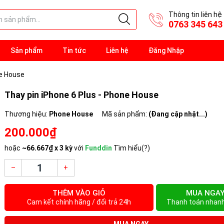
Thông tin liên hệ
0763 345 643
Sản phẩm
Tin tức
Liên hệ
Đăng Nhập
ne House
Thay pin iPhone 6 Plus - Phone House
Thương hiệu:
Phone House
Mã sản phẩm:
(Đang cập nhật...)
200.000₫
hoặc
~
66.667₫
x 3 kỳ
với
Funddin
Tìm hiểu(?)
–
+
THÊM VÀO GIỎ
MUA NGA
Cam kết chính hãng / đổi trả 24h
Thanh toán nhan