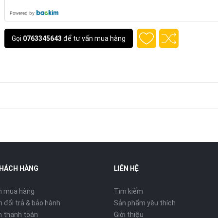
Powered by
Gọi
0763345643
để tư vấn mua hàng
KHÁCH HÀNG
LIÊN HỆ
n mua hàng
Tìm kiếm
 đổi trả & bảo hành
Sản phẩm yêu thích
 thanh toán
Giới thiệu