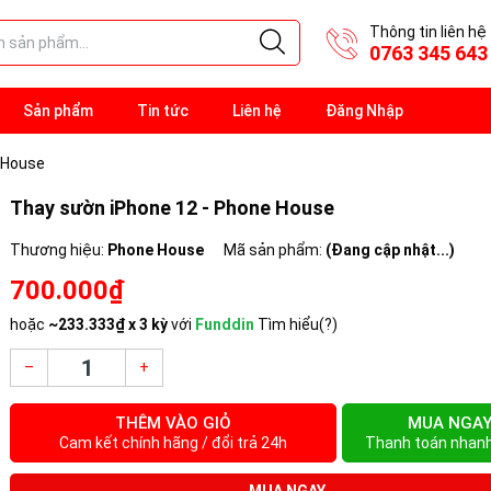
Thông tin liên hệ
0763 345 643
Sản phẩm
Tin tức
Liên hệ
Đăng Nhập
 House
Thay sườn iPhone 12 - Phone House
Thương hiệu:
Phone House
Mã sản phẩm:
(Đang cập nhật...)
700.000₫
hoặc
~
233.333₫
x 3 kỳ
với
Funddin
Tìm hiểu(?)
–
+
THÊM VÀO GIỎ
MUA NGA
Cam kết chính hãng / đổi trả 24h
Thanh toán nhan